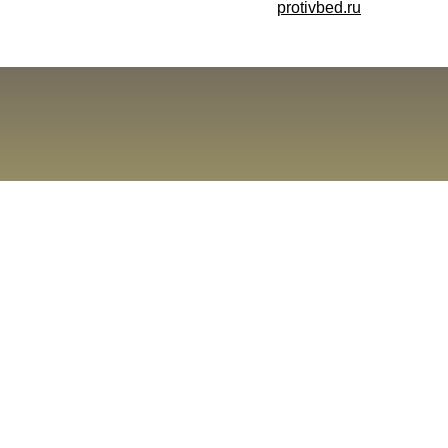
protivbed.ru